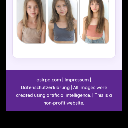
asirpa.com |
Impressum
|
Datenschutzerklärung
| All images were
created using artificial intelligence. | This is a
non-profit website.