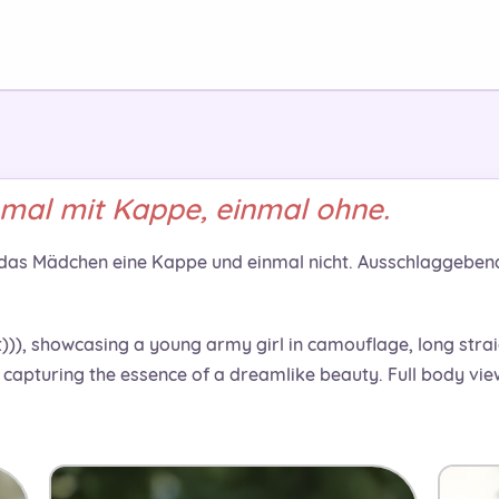
nmal mit Kappe, einmal ohne.
das Mädchen eine Kappe und einmal nicht. Ausschlaggebend 
t))), showcasing a young army girl in camouflage, long straig
y capturing the essence of a dreamlike beauty. Full body vi