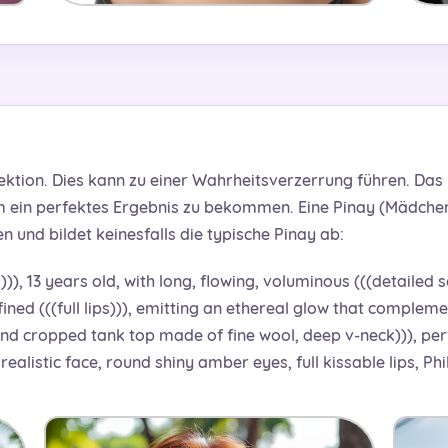
fektion. Dies kann zu einer Wahrheitsverzerrung führen. D
um ein perfektes Ergebnis zu bekommen. Eine Pinay (Mädchen
n und bildet keinesfalls die typische Pinay ab:
))), 13 years old, with long, flowing, voluminous (((detailed s
efined (((full lips))), emitting an ethereal glow that complem
 and cropped tank top made of fine wool, deep v-neck))), per
realistic face, round shiny amber eyes, full kissable lips, Phi