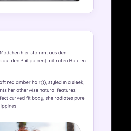
as Mädchen hier stammt aus den
 auf den Philippinen) mit roten Haaren
oft red amber hair))), styled in a sleek,
ents her otherwise natural features,
fect curved fit body, she radiates pure
lippines