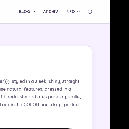
BLOG
ARCHIV
INFO
))), styled in a sleek, shiny, straight
ise natural features, dressed in a
it body, she radiates pure joy, smile,
 all against a COLOR backdrop, perfect