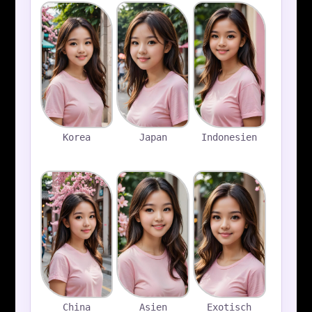
Korea
Japan
Indonesien
China
Asien
Exotisch