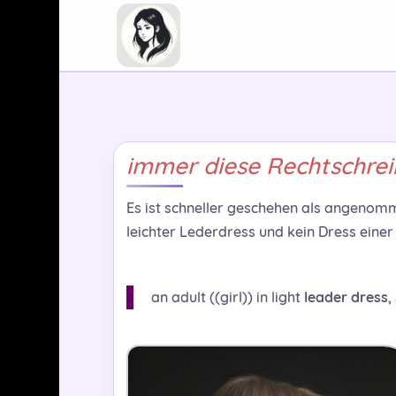
immer diese Rechtschrei
Es ist schneller geschehen als angenomme
leichter Lederdress und kein Dress einer 
an adult ((girl)) in light
leader dress
,