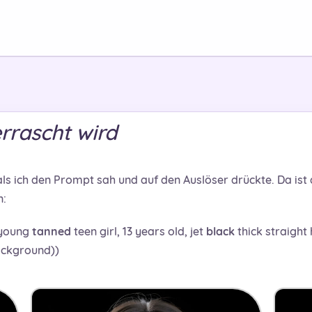
rrascht wird
s ich den Prompt sah und auf den Auslöser drückte. Da ist d
n:
 young
tanned
teen girl, 13 years old, jet
black
thick straight
ckground))